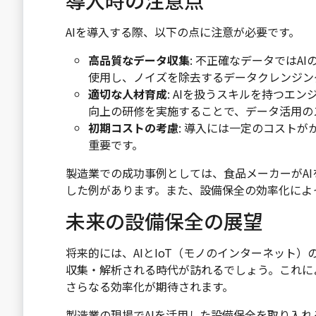
導入時の注意点
AIを導入する際、以下の点に注意が必要です。
高品質なデータ収集
: 不正確なデータでは
使用し、ノイズを除去するデータクレンジン
適切な人材育成
: AIを扱うスキルを持つエ
向上の研修を実施することで、データ活用の
初期コストの考慮
: 導入には一定のコストが
重要です。
製造業での成功事例としては、食品メーカーがA
した例があります。また、設備保全の効率化によ
未来の設備保全の展望
将来的には、AIとIoT（モノのインターネット
収集・解析される時代が訪れるでしょう。これに
さらなる効率化が期待されます。
製造業の現場でAIを活用した設備保全を取り入