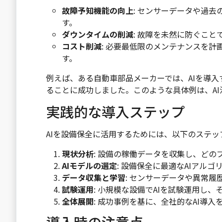
故障予知機能の向上
: センサーデータや過
す。
ダウンタイムの削減
: 故障を未然に防ぐこ
コスト削減
: 必要最低限のメンテナンスを
す。
例えば、ある自動車部品メーカーでは、AIを導入
ることに成功しました。このような具体例は、A
実践的な導入ステップ
AIを設備保全に活用するためには、以下のステッ
現状分析
: 設備の稼働データを収集し、ど
AIモデルの選定
: 設備保全に最適なAIアル
データ収集と学習
: センサーデータや異常履
試験運用
: 小規模な設備でAIを試験運用し
全体展開
: 成功事例を基に、全社的なAI導入