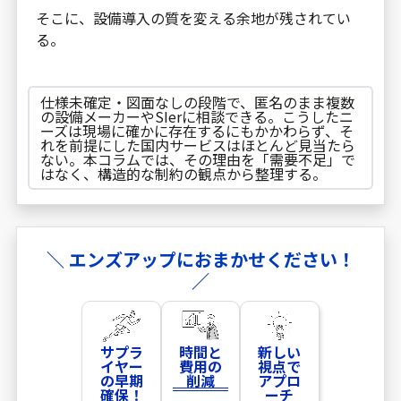
そこに、設備導入の質を変える余地が残されてい
る。
仕様未確定・図面なしの段階で、匿名のまま複数
の設備メーカーやSIerに相談できる。こうしたニ
ーズは現場に確かに存在するにもかかわらず、そ
れを前提にした国内サービスはほとんど見当たら
ない。本コラムでは、その理由を「需要不足」で
はなく、構造的な制約の観点から整理する。
＼ エンズアップにおまかせください！
／
サプラ
時間と
新しい
イヤー
費用の
視点で
の早期
削減
アプロ
確保！
ーチ