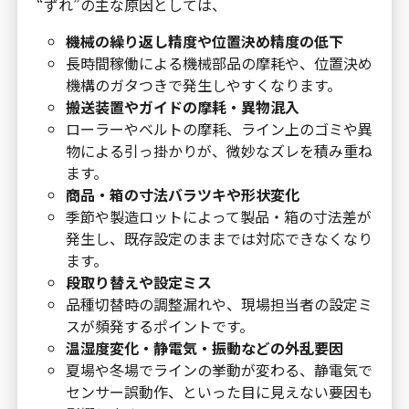
“ずれ”の主な原因としては、
機械の繰り返し精度や位置決め精度の低下
長時間稼働による機械部品の摩耗や、位置決め
機構のガタつきで発生しやすくなります。
搬送装置やガイドの摩耗・異物混入
ローラーやベルトの摩耗、ライン上のゴミや異
物による引っ掛かりが、微妙なズレを積み重ね
ます。
商品・箱の寸法バラツキや形状変化
季節や製造ロットによって製品・箱の寸法差が
発生し、既存設定のままでは対応できなくなり
ます。
段取り替えや設定ミス
品種切替時の調整漏れや、現場担当者の設定ミ
スが頻発するポイントです。
温湿度変化・静電気・振動などの外乱要因
夏場や冬場でラインの挙動が変わる、静電気で
センサー誤動作、といった目に見えない要因も