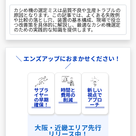
カシめ機の選定ミスは品質不良や生産トラブルの
原因となります。この記事では、よくある失敗例
や比較の落とし穴、装置の基本構成、現場で役立
つ改善策を具体的に解説し、最適なカシめ機選定
のための実践的な知識を提供します。
＼ エンズアップにおまかせください！
／
サプラ
時間と
新しい
イヤー
費用の
視点で
の早期
削減
アプロ
確保！
ーチ
大阪・近畿エリア先行
リリース中！