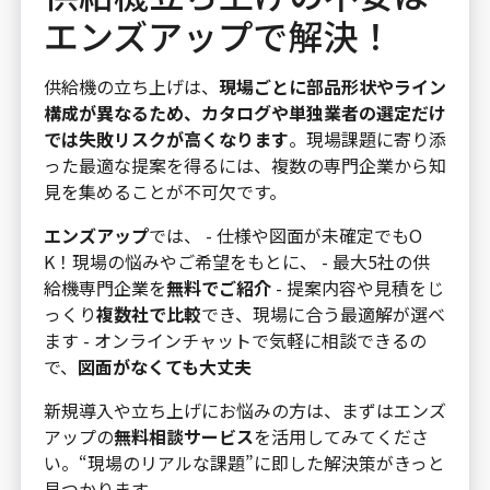
エンズアップで解決！
供給機の立ち上げは、
現場ごとに部品形状やライン
構成が異なるため、カタログや単独業者の選定だけ
では失敗リスクが高くなります
。現場課題に寄り添
った最適な提案を得るには、複数の専門企業から知
見を集めることが不可欠です。
エンズアップ
では、 - 仕様や図面が未確定でもO
K！現場の悩みやご希望をもとに、 - 最大5社の供
給機専門企業を
無料でご紹介
- 提案内容や見積をじ
っくり
複数社で比較
でき、現場に合う最適解が選べ
ます - オンラインチャットで気軽に相談できるの
で、
図面がなくても大丈夫
新規導入や立ち上げにお悩みの方は、まずはエンズ
アップの
無料相談サービス
を活用してみてくださ
い。“現場のリアルな課題”に即した解決策がきっと
見つかります。