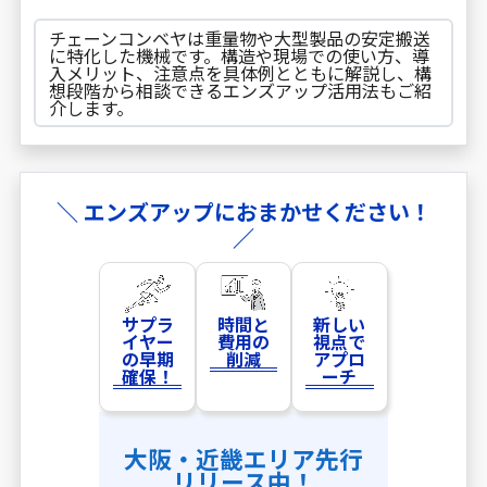
チェーンコンベヤは重量物や大型製品の安定搬送
に特化した機械です。構造や現場での使い方、導
入メリット、注意点を具体例とともに解説し、構
想段階から相談できるエンズアップ活用法もご紹
介します。
＼ エンズアップにおまかせください！
／
サプラ
時間と
新しい
イヤー
費用の
視点で
の早期
削減
アプロ
確保！
ーチ
大阪・近畿エリア先行
リリース中！