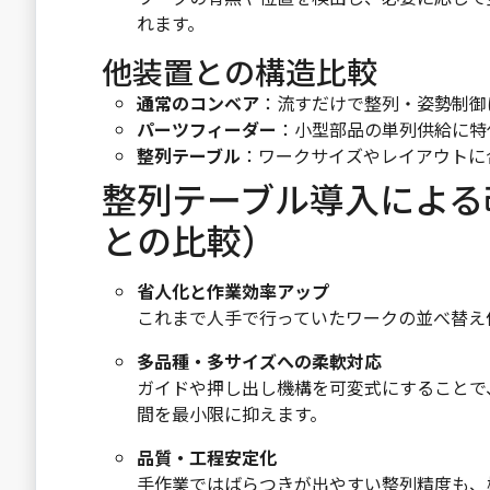
れます。
他装置との構造比較
通常のコンベア
：流すだけで整列・姿勢制御
パーツフィーダー
：小型部品の単列供給に特
整列テーブル
：ワークサイズやレイアウトに
整列テーブル導入による
との比較）
省人化と作業効率アップ
これまで人手で行っていたワークの並べ替え
多品種・多サイズへの柔軟対応
ガイドや押し出し機構を可変式にすることで
間を最小限に抑えます。
品質・工程安定化
手作業ではばらつきが出やすい整列精度も、