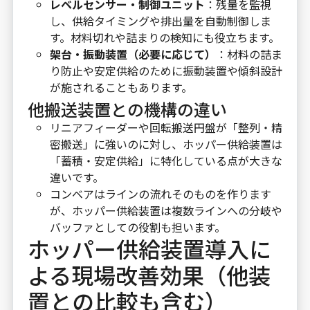
レベルセンサー・制御ユニット
：残量を監視
し、供給タイミングや排出量を自動制御しま
す。材料切れや詰まりの検知にも役立ちます。
架台・振動装置（必要に応じて）
：材料の詰ま
り防止や安定供給のために振動装置や傾斜設計
が施されることもあります。
他搬送装置との機構の違い
リニアフィーダーや回転搬送円盤が「整列・精
密搬送」に強いのに対し、ホッパー供給装置は
「蓄積・安定供給」に特化している点が大きな
違いです。
コンベアはラインの流れそのものを作ります
が、ホッパー供給装置は複数ラインへの分岐や
バッファとしての役割も担います。
ホッパー供給装置導入に
よる現場改善効果（他装
置との比較も含む）