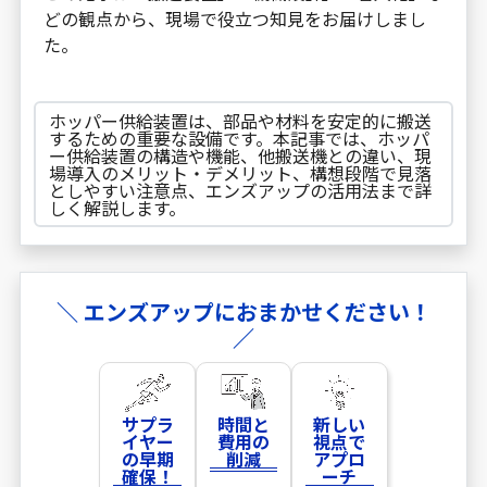
どの観点から、現場で役立つ知見をお届けしまし
た。
ホッパー供給装置は、部品や材料を安定的に搬送
するための重要な設備です。本記事では、ホッパ
ー供給装置の構造や機能、他搬送機との違い、現
場導入のメリット・デメリット、構想段階で見落
としやすい注意点、エンズアップの活用法まで詳
しく解説します。
＼ エンズアップにおまかせください！
／
サプラ
時間と
新しい
イヤー
費用の
視点で
の早期
削減
アプロ
確保！
ーチ