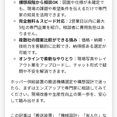
構想段階から相談OK
：図面や仕様が未確定で
も、現場の課題や希望条件を伝えるだけで専門
家の知見を活用できます。
完全無料＆スピード対応
：2営業日以内に最大
5社の専門企業を紹介。相談者に費用負担はあ
りません。
複数社の提案比較ができる強み
：価格・納期・
技術力を客観的に比較でき、納得感ある選定が
可能です。
オンラインで柔軟なやりとり
：現場写真やレイ
アウト案をアップロードし、チャット形式で疑
問や不安を解消できます。
ホッパー供給装置の搬送機構選定や構想設計で迷っ
たら、まずはエンズアップで専門家に相談してみて
ください。現場改善や生産性向上の第一歩を、安心
して踏み出せます。
この記事は「搬送装置」「機械設計」「省人化」な