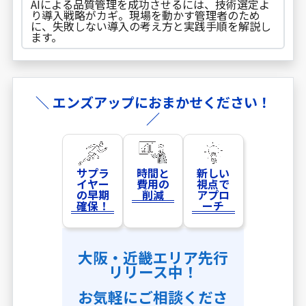
AIによる品質管理を成功させるには、技術選定よ
り導入戦略がカギ。現場を動かす管理者のため
に、失敗しない導入の考え方と実践手順を解説し
ます。
＼ エンズアップにおまかせください！
／
サプラ
時間と
新しい
イヤー
費用の
視点で
の早期
削減
アプロ
確保！
ーチ
大阪・近畿エリア先行
リリース中！
お気軽にご相談くださ